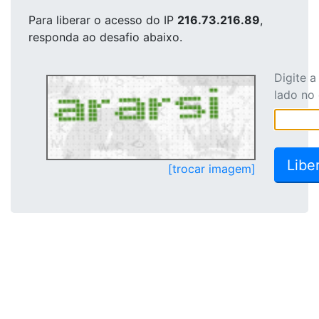
Para liberar o acesso
do IP
216.73.216.89
,
responda ao desafio abaixo.
Digite 
lado no
[trocar imagem]